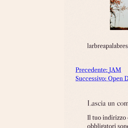
larbreapalabres
Precedente:
JAM
Successivo:
Open D
Lascia un co
Il tuo indirizzo
obbligatori son