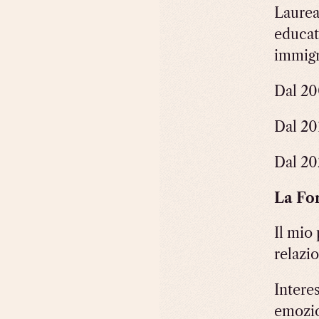
Laurea
educat
immigr
Dal 20
Dal 20
Dal 20
La Fo
Il mio 
relazi
Intere
emozi