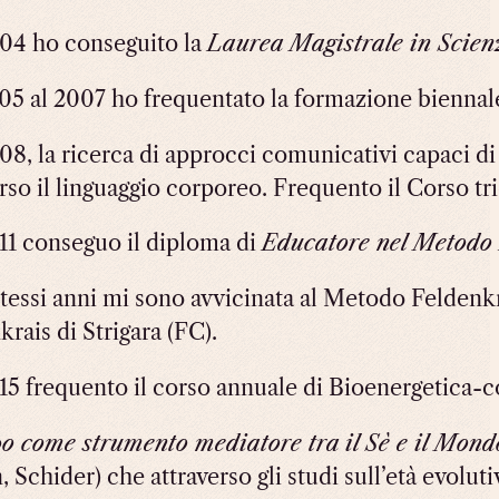
04 ho conseguito la
Laurea Magistrale in Scien
05 al 2007 ho frequentato la formazione biennale
08, la ricerca di approcci comunicativi capaci di
erso il linguaggio corporeo. Frequento il Corso t
11 conseguo il diploma di
Educatore nel Metodo 
stessi anni mi sono avvicinata al Metodo Felde
krais di Strigara (FC).
15 frequento il corso annuale di Bioenergetica-c
po come strumento mediatore tra il Sè e il Mond
, Schider) che attraverso gli studi sull’età evol