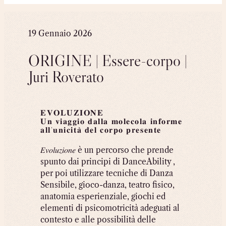
19 Gennaio 2026
ORIGINE | Essere-corpo |
Juri Roverato
𝐄𝐕𝐎𝐋𝐔𝐙𝐈𝐎𝐍𝐄
𝐔𝐧 𝐯𝐢𝐚𝐠𝐠𝐢𝐨 𝐝𝐚𝐥𝐥𝐚 𝐦𝐨𝐥𝐞𝐜𝐨𝐥𝐚 𝐢𝐧𝐟𝐨𝐫𝐦𝐞
𝐚𝐥𝐥’𝐮𝐧𝐢𝐜𝐢𝐭𝐚̀ 𝐝𝐞𝐥 𝐜𝐨𝐫𝐩𝐨 𝐩𝐫𝐞𝐬𝐞𝐧𝐭𝐞
𝐸𝑣𝑜𝑙𝑢𝑧𝑖𝑜𝑛𝑒 è un percorso che prende
spunto dai principi di DanceAbility ,
per poi utilizzare tecniche di Danza
Sensibile, gioco-danza, teatro fisico,
anatomia esperienziale, giochi ed
elementi di psicomotricità adeguati al
contesto e alle possibilità delle