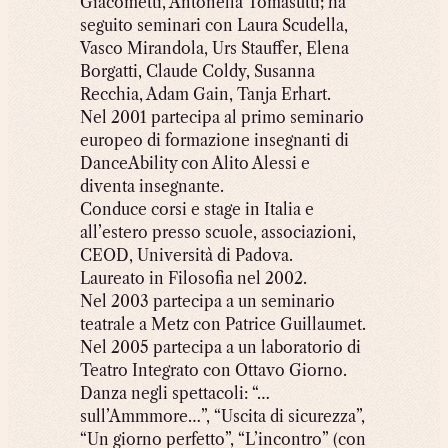
Giacometti, Antonella Tomasutti; ha
seguito seminari con Laura Scudella,
Vasco Mirandola, Urs Stauffer, Elena
Borgatti, Claude Coldy, Susanna
Recchia, Adam Gain, Tanja Erhart.
Nel 2001 partecipa al primo seminario
europeo di formazione insegnanti di
DanceAbility con Alito Alessi e
diventa insegnante.
Conduce corsi e stage in Italia e
all’estero presso scuole, associazioni,
CEOD, Università di Padova.
Laureato in Filosofia nel 2002.
Nel 2003 partecipa a un seminario
teatrale a Metz con Patrice Guillaumet.
Nel 2005 partecipa a un laboratorio di
Teatro Integrato con Ottavo Giorno.
Danza negli spettacoli: “…
sull’Ammmore…”, “Uscita di sicurezza”,
“Un giorno perfetto”, “L’incontro” (con