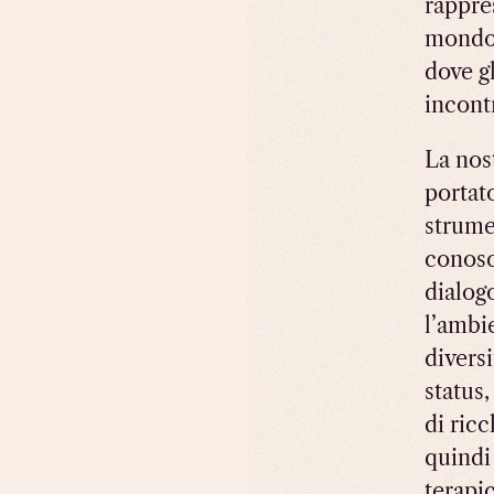
rappre
mondo 
dove gl
incont
La nos
portat
strume
conosc
dialog
l’ambi
diversi
status
di ricc
quindi 
terapi