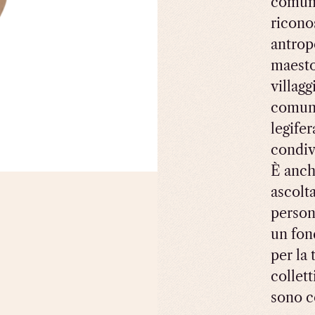
comun
ricono
antropo
maesto
villagg
comuni
legifer
condivi
È anche
ascolt
person
un fon
per la
collett
sono c