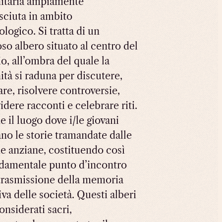
itaria ampiamente
sciuta in ambito
logico. Si tratta di un
so albero situato al centro del
io, all’ombra del quale la
tà si raduna per discutere,
are, risolvere controversie,
dere racconti e celebrare riti.
 il luogo dove i/le giovani
ano le storie tramandate dalle
e anziane, costituendo così
damentale punto d’incontro
 trasmissione della memoria
iva delle società. Questi alberi
onsiderati sacri,