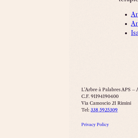
An
An
Is
L’Arbre à Palabres APS – 
C.F. 91194190400
Via Camoscio 21 Rimini
Tel:
338 5925309
Privacy Policy